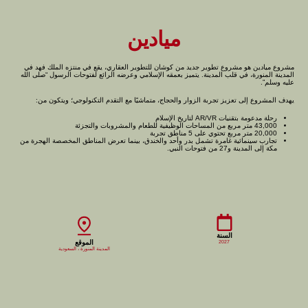
ميادين
مشروع ميادين هو مشروع تطوير جديد من كوشان للتطوير العقاري، يقع في منتزه الملك فهد في
المدينة المنورة، في قلب المدينة. يتميز بعمقه الإسلامي وعرضه الرائع لفتوحات الرسول “صلى الله
عليه وسلم”.
يهدف المشروع إلى تعزيز تجربة الزوار والحجاج، متماشيًا مع التقدم التكنولوجي؛ ويتكون من:
رحلة مدعومة بتقنيات AR/VR لتاريخ الإسلام
43,000 متر مربع من المساحات الوظيفية للطعام والمشروبات والتجزئة
20,000 متر مربع تحتوي على 5 مناطق تجربة
تجارب سينمائية غامرة تشمل بدر وأحد والخندق، بينما تعرض المناطق المخصصة الهجرة من
مكة إلى المدينة و27 من فتوحات النبي.
السنة
الموقع
2027
المدينة المنورة ، السعودية